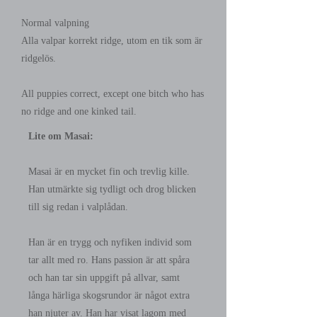
Normal valpning
Alla valpar korrekt ridge, utom en tik som är
ridgelös.
All puppies correct, except one bitch who has
no ridge and one kinked tail.
Lite om Masai:
Masai är en mycket fin och trevlig kille.
Han utmärkte sig tydligt och drog blicken
till sig redan i valplådan.
Han är en trygg och nyfiken individ som
tar allt med ro. Hans passion är att spåra
och han tar sin uppgift på allvar, samt
långa härliga skogsrundor är något extra
han njuter av. Han har visat lagom med