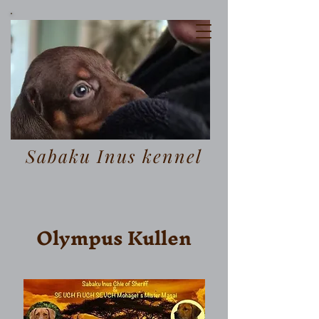
Sabaku Inus Kennel
sedan 2009
Uppfödning av normalstor tax och
rhodesian ridgeback
Sabaku Inus kennel
Olympus Kullen