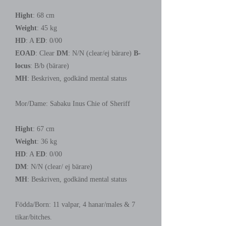
Hight
: 68 cm
Weight
: 45 kg
HD
: A
ED
: 0/00
EOAD
: Clear
DM
: N/N (clear/ej bärare)
B-
locus
: B/b (bärare)
MH
: Beskriven, godkänd mental status
Mor/Dame: Sabaku Inus Chie of Sheriff
Hight
: 67 cm
Weight
: 36 kg
HD
: A
ED
: 0/00
DM
: N/N (clear/ ej bärare)
MH
: Beskriven, godkänd mental status
Födda/Born: 11 valpar, 4 hanar/males & 7
tikar/bitches.