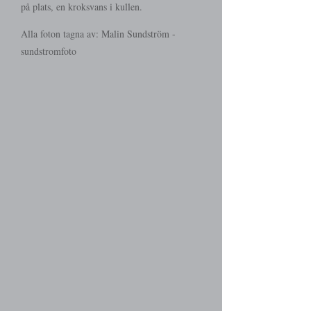
på plats, en kroksvans i kullen.
Alla foton tagna av: Malin Sundström -
sundstromfoto