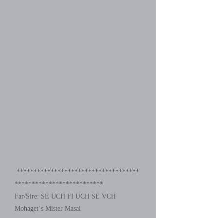
************************************
**************************
Far/Sire: SE UCH FI UCH SE VCH
Mohaget´s Mister Masai