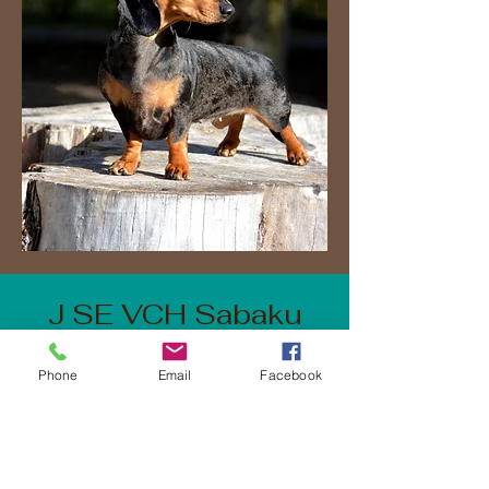
J SE VCH Sabaku
Inus Franka
Phone
Email
Facebook
Viltspårchampion - SE VCH
Far:C.I.B. C.I.E. NORD U(V)CH PL
CHSE VCH Kaiserkusse
Rosenkavalier "Rosen"​