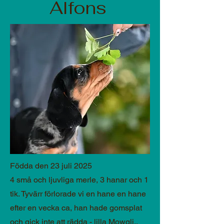
Alfons
Födda den 23 juli 2025
4
små och ljuvliga merle, 3 hanar och 1
tik. Tyvärr förlorade vi en hane en hane
efter en vecka ca, han hade gomsplat
och gick inte att rädda - lilla Mowgli..