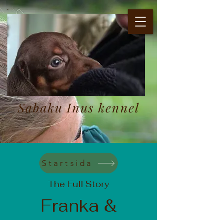
Sabaku Inus Kennel
sedan 2009
Uppfödning av normalstor tax och
rhodesian ridgeback
Sabaku Inus kennel
Startsida
The Full Story
Franka &