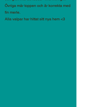
Övriga mår toppen och är korrekta med
fin merle.
Alla valpar har hittat sitt nya hem <3